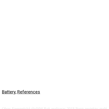
Battery
,
References
Ecocapsule energy storage
Obor: Energetické úložiště Rok realizace: 2018 Popis projektu: malé