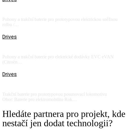
Prototype roller shutter
Pohony a trakční baterie pro prototypovou elektrickou sněžnou
rolbu /…
View
Drives
GreenWay Operator / Voltia
Pohony a trakční baterie pro elektrické dodávky EVC eVAN
(Citroën…
View
Drives
CZ LOCO
Trakční baterie pro prototypovou posunovací lokomotivu
Obor: Baterie pro elektromobilitu Rok…
View
Hledáte partnera pro projekt, kde
nestačí jen dodat technologii?