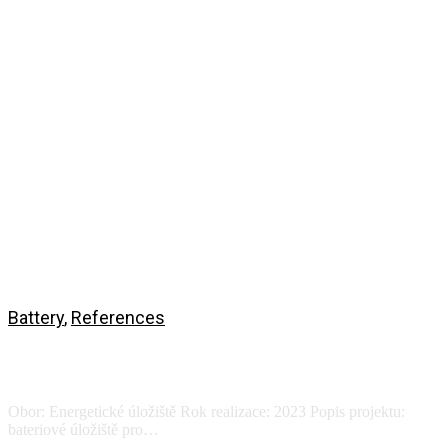
Battery
,
References
BESS Hydropower plant Vranov nad
Dyjí
Obor: Energetické úložiště Rok realizace: 2023 Popis projektu:
bateriové úložiště pro…