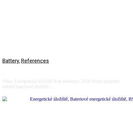
Battery
,
References
Electroline energy storage
Obor: Energetické úložiště Rok realizace: 2020 Popis projektu:
střední bateriové úložiště…
View