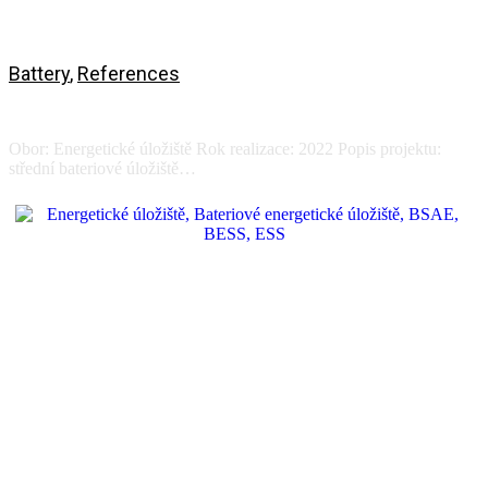
Battery
,
References
Energy storage - Pilana / EVC
Obor: Energetické úložiště Rok realizace: 2022 Popis projektu:
střední bateriové úložiště…
View