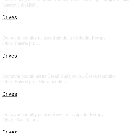
bateriové úložiště…
View
Drives
SOR Libchavy a.s.
Dopravní podniky na území střední a východní Evropy
Obor: Baterie pro…
View
Drives
ŠKODA ELECTRIC a.s. III
Dopravní podnik města České Budějovice., Česká republika
Obor: Baterie pro elektromobilitu…
View
Drives
ROŠERO - P s.r.o.
Dopravní podniky na území severní a západní Evropy
Obory: Baterie pro…
View
Drives