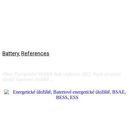
Battery
,
References
Energy storage - Pilana / EVC
Obor: Energetické úložiště Rok realizace: 2022 Popis projektu:
střední bateriové úložiště…
View