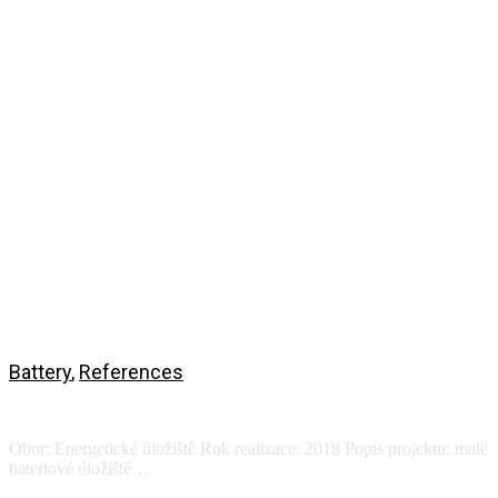
Battery
,
References
Ecocapsule energy storage
Obor: Energetické úložiště Rok realizace: 2018 Popis projektu: malé
bateriové úložiště…
View