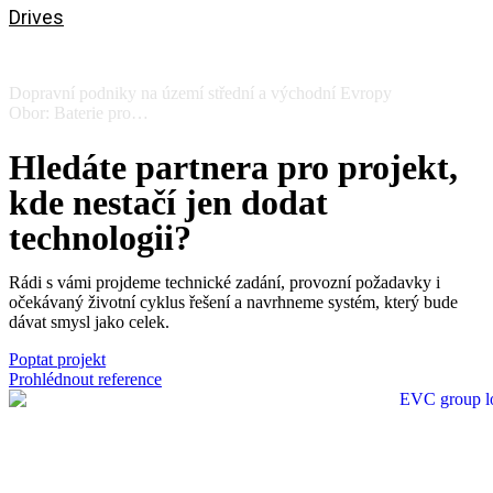
Drives
SOR Libchavy a.s.
Dopravní podniky na území střední a východní Evropy
Obor: Baterie pro…
View
Hledáte partnera pro projekt,
kde nestačí jen dodat
technologii?
Rádi s vámi projdeme technické zadání, provozní požadavky i
očekávaný životní cyklus řešení a navrhneme systém, který bude
dávat smysl jako celek.
Poptat projekt
Prohlédnout reference