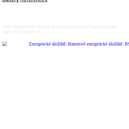
BESS Hydropower plant Vranov nad
Dyjí
Obor: Energetické úložiště Rok realizace: 2023 Popis projektu:
bateriové úložiště pro…
View