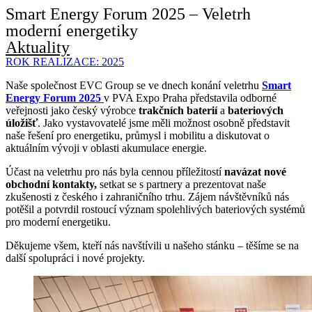
Smart Energy Forum 2025 – Veletrh
moderní energetiky
Aktuality
ROK REALIZACE:
2025
Naše společnost EVC Group se ve dnech konání veletrhu
Smart
Energy Forum
2025
v PVA Expo Praha představila odborné
veřejnosti jako český výrobce
trakčních baterií
a
bateriových
úložišť
. Jako vystavovatelé jsme měli možnost osobně představit
naše řešení pro energetiku, průmysl i mobilitu a diskutovat o
aktuálním vývoji v oblasti akumulace energie.
Účast na veletrhu pro nás byla cennou příležitostí
navázat nové
obchodní kontakty,
setkat se s partnery a prezentovat naše
zkušenosti z českého i zahraničního trhu. Zájem návštěvníků nás
potěšil a potvrdil rostoucí význam spolehlivých bateriových systémů
pro moderní energetiku.
Děkujeme všem, kteří nás navštívili u našeho stánku – těšíme se na
další spolupráci i nové projekty.