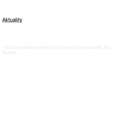
Aktuality
Celofiremní dovolená
27.07.-31.07.2026
Vážení obchodní partneři, rádi bychom Vám oznámili, že z
důvodu…
Zobrazit