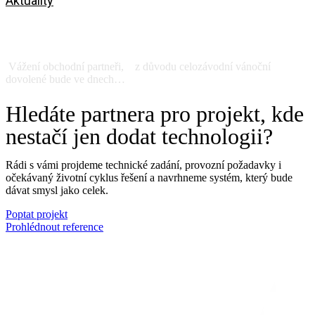
Aktuality
Celofiremní dovolená 19.12.2025-
04.01.2026
Vážení obchodní partneři, z důvodu celozávodní vánoční
dovolené bude ve dnech…
Zobrazit
Hledáte partnera pro projekt, kde
nestačí jen dodat technologii?
Rádi s vámi projdeme technické zadání, provozní požadavky i
očekávaný životní cyklus řešení a navrhneme systém, který bude
dávat smysl jako celek.
Poptat projekt
Prohlédnout reference