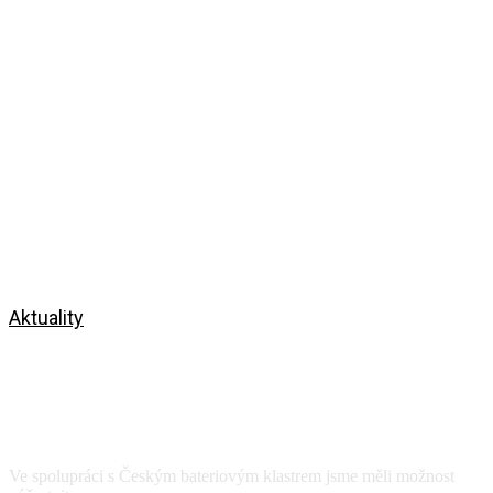
Aktuality
Výroba a recyklace Li-Ion
akumulátorů v Polsku – za
bateriovým průmyslem u severních
sousedů
Ve spolupráci s Českým bateriovým klastrem jsme měli možnost