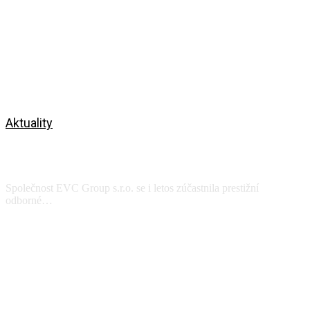
Aktuality
DNY TEPLÁRENSTVÍ A ENERGETIKY
21.-22.4.2026
Společnost EVC Group s.r.o. se i letos zúčastnila prestižní
odborné…
Zobrazit