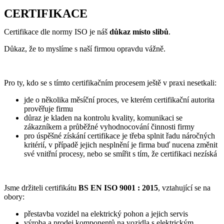
CERTIFIKACE
Certifikace dle normy ISO je náš
důkaz místo slibů
.
Důkaz, že to myslíme s naší firmou opravdu vážně.
Pro ty, kdo se s tímto certifikačním procesem ještě v praxi nesetkali:
jde o několika měsíční proces, ve kterém certifikační autorita
prověřuje firmu
důraz je kladen na kontrolu kvality, komunikaci se
zákazníkem a průběžné vyhodnocování činnosti firmy
pro úspěšné získání certifikace je třeba splnit řadu náročných
kritérií, v případě jejich nesplnění je firma buď nucena změnit
své vnitřní procesy, nebo se smířit s tím, že certifikaci nezíská
Jsme držiteli certifikátu
BS EN ISO 9001 : 2015
, vztahující se na
obory:
přestavba vozidel na elektrický pohon a jejich servis
výroba a prodej komponentů na vozidla s elektrickým