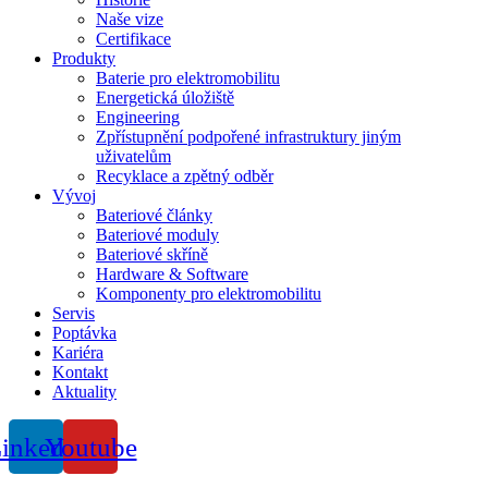
Naše vize
Certifikace
Produkty
Baterie pro elektromobilitu
Energetická úložiště
Engineering
Zpřístupnění podpořené infrastruktury jiným
uživatelům
Recyklace a zpětný odběr
Vývoj
Bateriové články
Bateriové moduly
Bateriové skříně
Hardware & Software
Komponenty pro elektromobilitu
Servis
Poptávka
Kariéra
Kontakt
Aktuality
inkedin
Youtube