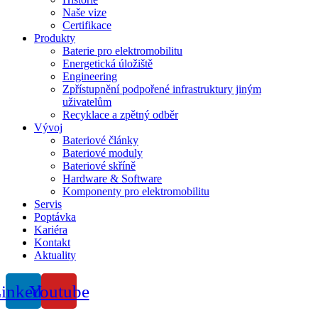
Naše vize
Certifikace
Produkty
Baterie pro elektromobilitu
Energetická úložiště
Engineering
Zpřístupnění podpořené infrastruktury jiným
uživatelům
Recyklace a zpětný odběr
Vývoj
Bateriové články
Bateriové moduly
Bateriové skříně
Hardware & Software
Komponenty pro elektromobilitu
Servis
Poptávka
Kariéra
Kontakt
Aktuality
inkedin
Youtube