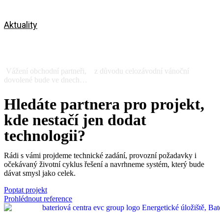
Aktuality
Celofiremní dovolená 19.12.2025-
04.01.2026
Vážení obchodní partneři, z důvodu celozávodní vánoční
dovolené bude ve dnech…
Zobrazit
Hledáte partnera pro projekt,
kde nestačí jen dodat
technologii?
Rádi s vámi projdeme technické zadání, provozní požadavky i
očekávaný životní cyklus řešení a navrhneme systém, který bude
dávat smysl jako celek.
Poptat projekt
Prohlédnout reference