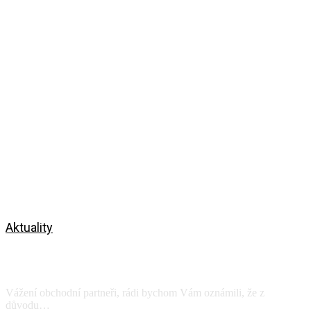
Aktuality
Celofiremní dovolená
27.07.-31.07.2026
Vážení obchodní partneři, rádi bychom Vám oznámili, že z
důvodu…