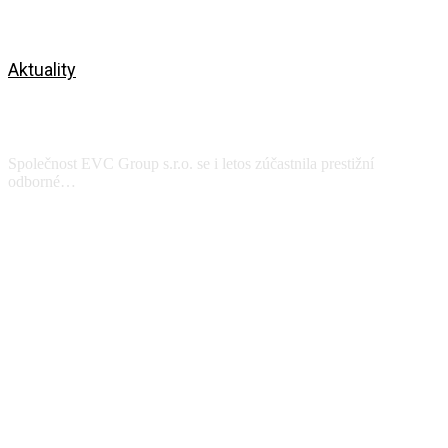
Aktuality
DNY TEPLÁRENSTVÍ A ENERGETIKY
21.-22.4.2026
Společnost EVC Group s.r.o. se i letos zúčastnila prestižní
odborné…
Zobrazit