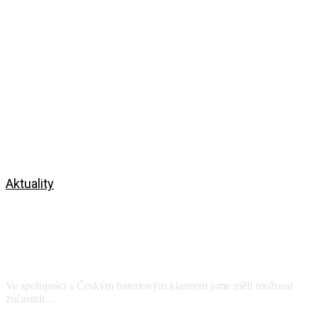
Aktuality
Výroba a recyklace Li-Ion
akumulátorů v Polsku – za
bateriovým průmyslem u severních
sousedů
Ve spolupráci s Českým bateriovým klastrem jsme měli možnost
zúčastnit…
Zobrazit