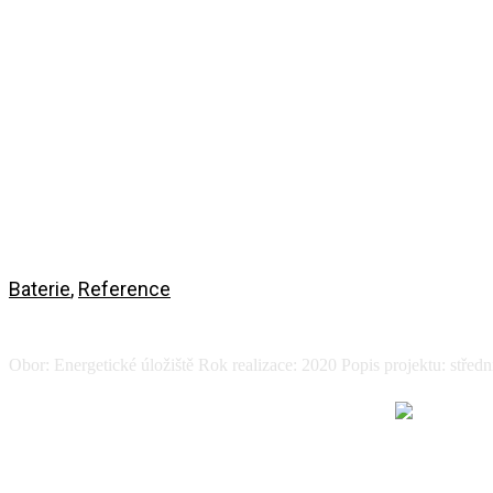
Baterie
,
Reference
Energetické úložiště Elektroline
Obor: Energetické úložiště Rok realizace: 2020 Popis projektu: středn
Zobrazit