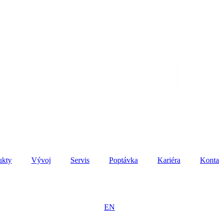
ukty
Vývoj
Servis
Poptávka
Kariéra
Konta
EN