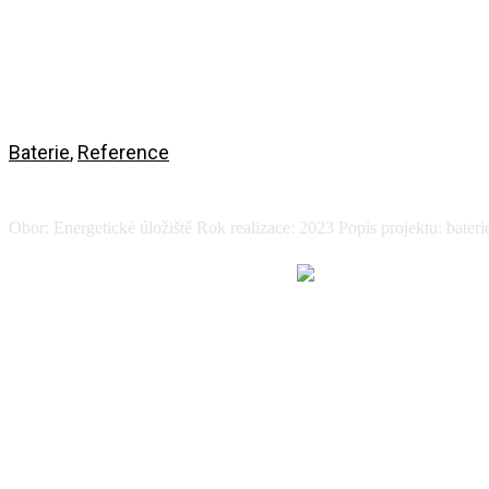
Baterie
,
Reference
BESS Vodní elektrárna Vranov nad Dyjí
Obor: Energetické úložiště Rok realizace: 2023 Popis projektu: bater
Zobrazit