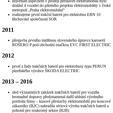
největším úspěchem v prodeji přestaveb elektromobilů bylo
dodání 4 vozidel do pilotního projektu elektromobility v české
metropoli „Praha elektromobilní“
realizujeme první trakční baterii pro elektrobus EBN 10
libchavské společnosti SOR
2011
přestavba prvního midibusu slovenského úpravce karoserií
ROŠERO P pod obchodní značkou EVC FIRST ELECTRIC
2012
první z řady trakčních baterií pro elektrobusy typu PERUN
plzeňského výrobce ŠKODA ELECTRIC
2013 – 2016
sled významných zakázek trakčních baterií pro vozidla
hromadné dopravy předznamenal další ubírání výrobního
portfolia firmy – kusové přestavby elektromobilů pro koncové
zákazníky (B2C) nahradila sériová výroba trakčních baterií a
pohonů pro soukromý sektor (B2B)