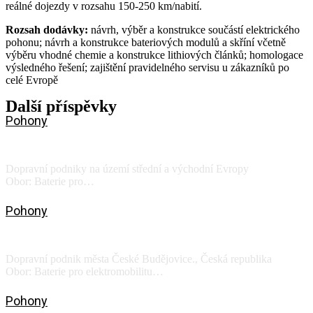
reálné dojezdy v rozsahu 150-250 km/nabití.
Rozsah dodávky:
návrh, výběr a konstrukce součástí elektrického
pohonu; návrh a konstrukce bateriových modulů a skříní včetně
výběru vhodné chemie a konstrukce lithiových článků; homologace
výsledného řešení; zajištění pravidelného servisu u zákazníků po
celé Evropě
Další příspěvky
Pohony
SOR Libchavy a.s.
Dopravní podniky na území střední a východní Evropy
Obor: Baterie pro…
Zobrazit
Pohony
ŠKODA ELECTRIC a.s. III
Dopravní podnik města České Budějovice., Česká republika
Obor: Baterie pro elektromobilitu…
Zobrazit
Pohony