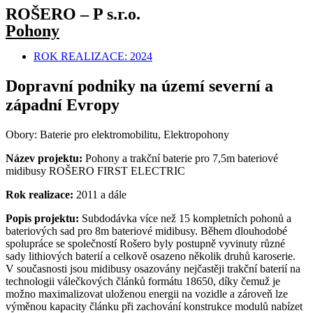
ROŠERO – P s.r.o.
Pohony
ROK REALIZACE:
2024
Dopravní podniky na území severní a
západní Evropy
Obory: Baterie pro elektromobilitu, Elektropohony
Název projektu:
Pohony a trakční baterie pro 7,5m bateriové
midibusy ROŠERO FIRST ELECTRIC
Rok realizace:
2011 a dále
Popis projektu:
Subdodávka více než 15 kompletních pohonů a
bateriových sad pro 8m bateriové midibusy. Během dlouhodobé
spolupráce se společností Rošero byly postupně vyvinuty různé
sady lithiových baterií a celkově osazeno několik druhů karoserie.
V současnosti jsou midibusy osazovány nejčastěji trakční baterií na
technologii válečkových článků formátu 18650, díky čemuž je
možno maximalizovat uloženou energii na vozidle a zároveň lze
výměnou kapacity článku při zachování konstrukce modulů nabízet