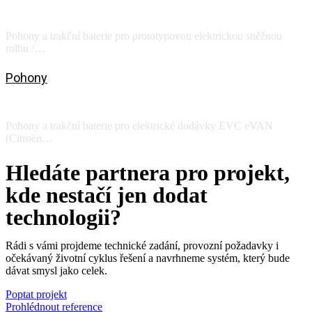
Prototypová rolba
Pohony a trakční baterie pro prototypovou elektrickou sněžnou
rolbu /…
Zobrazit
Pohony
GreenWay Operator / Voltia
Pohony a trakční baterie pro elektrické dodávky EVC eVAN
(Citroën…
Zobrazit
Hledáte partnera pro projekt,
kde nestačí jen dodat
technologii?
Rádi s vámi projdeme technické zadání, provozní požadavky i
očekávaný životní cyklus řešení a navrhneme systém, který bude
dávat smysl jako celek.
Poptat projekt
Prohlédnout reference