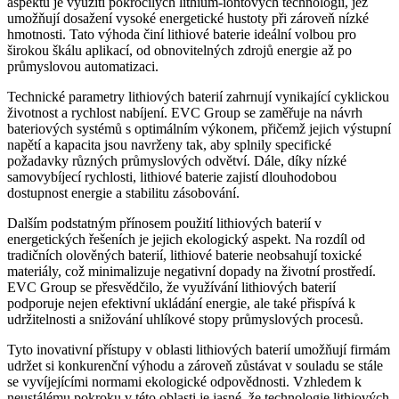
aspektů je využití pokročilých lithium-iontových technologií, jež
umožňují dosažení vysoké energetické hustoty při zároveň nízké
hmotnosti. Tato výhoda činí lithiové baterie ideální volbou pro
širokou škálu aplikací, od obnovitelných zdrojů energie až po
průmyslovou automatizaci.
Technické parametry lithiových baterií zahrnují vynikající cyklickou
životnost a rychlost nabíjení. EVC Group se zaměřuje na návrh
bateriových systémů s optimálním výkonem, přičemž jejich výstupní
napětí a kapacita jsou navrženy tak, aby splnily specifické
požadavky různých průmyslových odvětví. Dále, díky nízké
samovybíjecí rychlosti, lithiové baterie zajistí dlouhodobou
dostupnost energie a stabilitu zásobování.
Dalším podstatným přínosem použití lithiových baterií v
energetických řešeních je jejich ekologický aspekt. Na rozdíl od
tradičních olověných baterií, lithiové baterie neobsahují toxické
materiály, což minimalizuje negativní dopady na životní prostředí.
EVC Group se přesvědčilo, že využívání lithiových baterií
podporuje nejen efektivní ukládání energie, ale také přispívá k
udržitelnosti a snižování uhlíkové stopy průmyslových procesů.
Tyto inovativní přístupy v oblasti lithiových baterií umožňují firmám
udržet si konkurenční výhodu a zároveň zůstávat v souladu se stále
se vyvíjejícími normami ekologické odpovědnosti. Vzhledem k
neustálému pokroku v této oblasti je jasné, že technologie lithiových