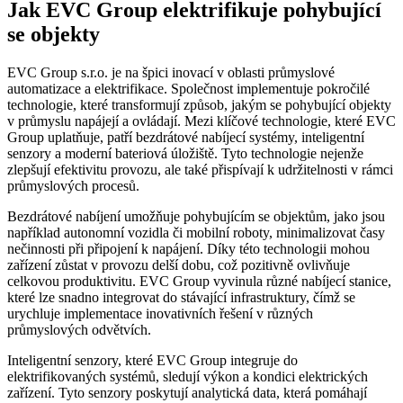
Jak EVC Group elektrifikuje pohybující
se objekty
EVC Group s.r.o. je na špici inovací v oblasti průmyslové
automatizace a elektrifikace. Společnost implementuje pokročilé
technologie, které transformují způsob, jakým se pohybující objekty
v průmyslu napájejí a ovládají. Mezi klíčové technologie, které EVC
Group uplatňuje, patří bezdrátové nabíjecí systémy, inteligentní
senzory a moderní bateriová úložiště. Tyto technologie nejenže
zlepšují efektivitu provozu, ale také přispívají k udržitelnosti v rámci
průmyslových procesů.
Bezdrátové nabíjení umožňuje pohybujícím se objektům, jako jsou
například autonomní vozidla či mobilní roboty, minimalizovat časy
nečinnosti při připojení k napájení. Díky této technologii mohou
zařízení zůstat v provozu delší dobu, což pozitivně ovlivňuje
celkovou produktivitu. EVC Group vyvinula různé nabíjecí stanice,
které lze snadno integrovat do stávající infrastruktury, čímž se
urychluje implementace inovativních řešení v různých
průmyslových odvětvích.
Inteligentní senzory, které EVC Group integruje do
elektrifikovaných systémů, sledují výkon a kondici elektrických
zařízení. Tyto senzory poskytují analytická data, která pomáhají