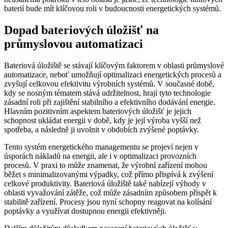
baterií bude mít klíčovou roli v budoucnosti energetických systémů.
Dopad bateriových úložišť na
průmyslovou automatizaci
Bateriová úložiště se stávají klíčovým faktorem v oblasti průmyslové
automatizace, neboť umožňují optimalizaci energetických procesů a
zvyšují celkovou efektivitu výrobních systémů. V současné době,
kdy se nosným tématem stává udržitelnost, hrají tyto technologie
zásadní roli při zajištění stabilního a efektivního dodávání energie.
Hlavním pozitivním aspektem bateriových úložišť je jejich
schopnost ukládat energii v době, kdy je její výroba vyšší než
spotřeba, a následně ji uvolnit v obdobích zvýšené poptávky.
Tento systém energetického managementu se projeví nejen v
úsporách nákladů na energii, ale i v optimalizaci provozních
procesů. V praxi to může znamenat, že výrobní zařízení mohou
běžet s minimalizovanými výpadky, což přímo přispívá k zvýšení
celkové produktivity. Bateriová úložiště také nabízejí výhody v
oblasti vyvažování zátěže, což může zásadním způsobem přispět k
stabilitě zařízení. Procesy jsou nyní schopny reagovat na kolísání
poptávky a využívat dostupnou energii efektivněji.