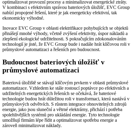
optimalizovat provozní procesy a minimalizovat energetické ztráty.
V kombinaci s efektivním správou bateriových úložišť, EVC Group
nabízí propojené řešení, které je jak energeticky efektivní, tak
ekonomicky výhodné.
Inovace EVC Group v oblasti elektrifikace pohybujících se objektů
přinášejí mnohé výhody, včetně zvýšení efektivity, úspor nákladů a
zlepšení ekologické udržitelnosti. S pokračujícím zdokonalováním
technologií je jisté, že EVC Group bude i nadále hrát klíčovou roli v
průmyslové automatizaci a řešeních pro budoucnost.
Budoucnost bateriových úložišť v
průmyslové automatizaci
Bateriová úložiště se stávají klíčovým prvkem v oblasti průmyslové
automatizace. Vzhledem ke stále rostoucí poptávce po efektivních a
udržitelných energetických řešeních se očekává, že bateriové
technologie budou hrát důležitou roli v transformaci, která nastává v
průmyslových odvětvích. S růstem integrace obnovitelných zdrojů
energie, jako jsou sluneční a větrné elektrárny, přichází i potřeba
spolehlivějších systémů pro ukládání energie. Tyto technologie
umožňují firmám lépe řídit a optimalizovat spotřebu energie a
zároveň minimalizovat náklady.