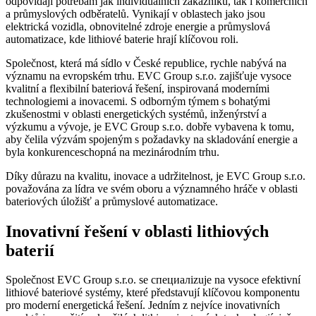
odpovídají potřebám jak individuálních zákazníků, tak i komerčních
a průmyslových odběratelů. Vynikají v oblastech jako jsou
elektrická vozidla, obnovitelné zdroje energie a průmyslová
automatizace, kde lithiové baterie hrají klíčovou roli.
Společnost, která má sídlo v České republice, rychle nabývá na
významu na evropském trhu. EVC Group s.r.o. zajišťuje vysoce
kvalitní a flexibilní bateriová řešení, inspirovaná moderními
technologiemi a inovacemi. S odborným týmem s bohatými
zkušenostmi v oblasti energetických systémů, inženýrství a
výzkumu a vývoje, je EVC Group s.r.o. dobře vybavena k tomu,
aby čelila výzvám spojeným s požadavky na skladování energie a
byla konkurenceschopná na mezinárodním trhu.
Díky důrazu na kvalitu, inovace a udržitelnost, je EVC Group s.r.o.
považována za lídra ve svém oboru a významného hráče v oblasti
bateriových úložišť a průmyslové automatizace.
Inovativní řešení v oblasti lithiových
baterií
Společnost EVC Group s.r.o. se специалizuje na vysoce efektivní
lithiové bateriové systémy, které představují klíčovou komponentu
pro moderní energetická řešení. Jedním z nejvíce inovativních