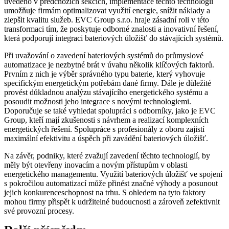
uvedeno v předchozích sekcích, implementace těchto technologií
umožňuje firmám optimalizovat využití energie, snížit náklady a
zlepšit kvalitu služeb. EVC Group s.r.o. hraje zásadní roli v této
transformaci tím, že poskytuje odborné znalosti a inovativní řešení,
která podporují integraci bateriových úložišť do stávajících systémů.
Při uvažování o zavedení bateriových systémů do průmyslové
automatizace je nezbytné brát v úvahu několik klíčových faktorů.
Prvním z nich je výběr správného typu baterie, který vyhovuje
specifickým energetickým potřebám dané firmy. Dále je důležité
provést důkladnou analýzu stávajícího energetického systému a
posoudit možnosti jeho integrace s novými technologiemi.
Doporučuje se také vyhledat spolupráci s odborníky, jako je EVC
Group, kteří mají zkušenosti s návrhem a realizací komplexních
energetických řešení. Spolupráce s profesionály z oboru zajistí
maximální efektivitu a úspěch při zavádění bateriových úložišť.
Na závěr, podniky, které zvažují zavedení těchto technologií, by
měly být otevřeny inovacím a novým přístupům v oblasti
energetického managementu. Využití bateriových úložišť ve spojení
s pokročilou automatizací může přinést značné výhody a posunout
jejich konkurenceschopnost na trhu. S ohledem na tyto faktory
mohou firmy přispět k udržitelné budoucnosti a zároveň zefektivnit
své provozní procesy.