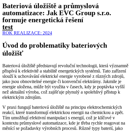
Bateriová úložiště a průmyslová
automatizace: Jak EVC Group s.r.o.
formuje energetická řešení
test
ROK REALIZACE:
2024
Úvod do problematiky bateriových
úložišť
Bateriová úložiště představují revoluční technologii, která významně
přispívá k efektivitě a stabilitě energetických systémů. Tato zařízení
slouží k uchovávání elektrické energie vyrobené z různých zdrojů,
jako jsou obnovitelné energie či konvenční elektrárny. Jakmile je
energie uložena, může být využita v časech, kdy je poptávka vyšší
než aktuální výroba, což zajišťuje plynulý a spolehlivý přístup k
elektrickým zdrojům.
V praxi fungují bateriová úložiště na principu elektrochemických
reakcí, které transformují elektrickou energii na chemickou a zpět.
Tím umožňují efektivní manipulaci s energií, což je klíčové v
kontextu průmyslové automatizace, kde je třeba rychle reagovat na
měnící se požadavky výrobních procesů. Různé typy baterií, jako