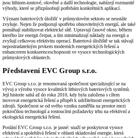
jsou lithium-iontové, olověné a další technologie, nabízejí rozmanité
výhody, které se přizpůsobují potřebám konkrétních aplikací.
Význam bateriových úložišť v průmyslovém sektoru se neustále
zvyšuje. Nejen že podporují spotřebu obnovitelných energií, ale také
pomáhají stabilizovat elektrické sítě. Upravují časové okno, během
kterého lze energii čerpat, a tím minimalizují náklady na energii a
zvyšují celkovou efektivitu operací. Bateriová úložiště se tak stávají
nepostradatelným prvkem moderních energetických řešení a
enhancerem konkurenceschopnosti ve vysoce technologických
průmyslových oblastech.
Představení EVC Group s.r.o.
EVC Group s.r.o. je renomovaná společnost specializující se na
vývoj a výrobu vysoce kvalitních lithiových bateriových systémů.
Její historie sahá až do roku 2010, kdy byla založena s cílem
inovovat energetická řešení a přispět k udržitelnosti energetických
zdrojů. Společnost se od svého vzniku zaměřila na prostor mezi
pokročilou technologií a rostoucími požadavky trhu na efektivní a
ekologická energetická řešení.
Poslání EVC Group s.r.o. je jasné: snaží se poskytovat vysoce
efektivní a spolehlivá řešení v oblasti skladování energie, která