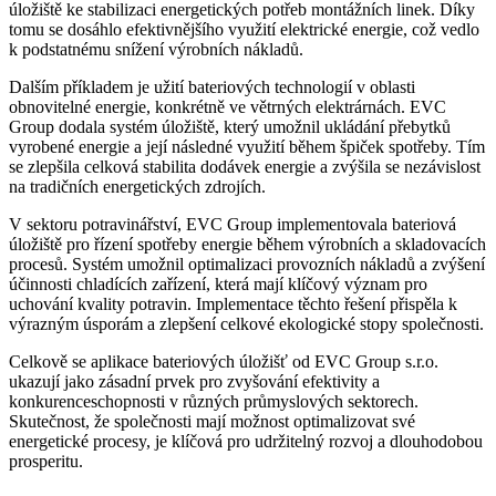
úložiště ke stabilizaci energetických potřeb montážních linek. Díky
tomu se dosáhlo efektivnějšího využití elektrické energie, což vedlo
k podstatnému snížení výrobních nákladů.
Dalším příkladem je užití bateriových technologií v oblasti
obnovitelné energie, konkrétně ve větrných elektrárnách. EVC
Group dodala systém úložiště, který umožnil ukládání přebytků
vyrobené energie a její následné využití během špiček spotřeby. Tím
se zlepšila celková stabilita dodávek energie a zvýšila se nezávislost
na tradičních energetických zdrojích.
V sektoru potravinářství, EVC Group implementovala bateriová
úložiště pro řízení spotřeby energie během výrobních a skladovacích
procesů. Systém umožnil optimalizaci provozních nákladů a zvýšení
účinnosti chladících zařízení, která mají klíčový význam pro
uchování kvality potravin. Implementace těchto řešení přispěla k
výrazným úsporám a zlepšení celkové ekologické stopy společnosti.
Celkově se aplikace bateriových úložišť od EVC Group s.r.o.
ukazují jako zásadní prvek pro zvyšování efektivity a
konkurenceschopnosti v různých průmyslových sektorech.
Skutečnost, že společnosti mají možnost optimalizovat své
energetické procesy, je klíčová pro udržitelný rozvoj a dlouhodobou
prosperitu.