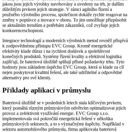
jakou jsou jejich výrobky navrhovány a uvedeny na trh, je dalším
důležitým prvkem jejich strategie. V rámci agilního řízení a
pružného výrobního procesu, společnost dokáže rychle reagovat na
změny v poptávce a inovace v oboru. To jim umožňuje přizpůsobit
se aktuálním trendům a potřebám zákazníků, což zvyšuje jejich
konkurenceschopnost.
Integrace technologií a moderních výrobních metod rovněž přispívá
k zodpovědnému přístupu EVC Group. Kromě energetické
efektivity klade důraz i na rychlost dodávek a spolehlivost
konečných produktů. Systémy řízení kvality a efektivní logistika
zajišťují, že bateriová úložiště splňují přísné požadavky trhu. Tyto
hodnoty jsou základem úspěchu EVC Group, která si klade za cíl
nejen poskytovat kvalitní řešení, ale také udržitelné a odpovědné
alternativy pro své klienty.
Příklady aplikací v průmyslu
Bateriová úložiště se v posledních letech stala klíčovým prvkem,
který pomáhá různým průmyslovým odvětvím optimalizovat jejich
provoz a zefektivnit využívání energie. EVC Group s.r.o.
implementovala svá pokročilá energetická řešení v několika
průmyslových sektorech, a to s význačnými úspěchy. Například v
sektoru automobilového průmyslu, firma aplikovala bateriová