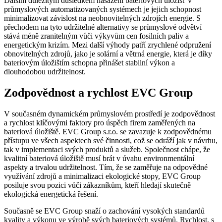
Dalším důležitým důsledkem nasazení bateriových úložišť v
průmyslových automatizovaných systémech je jejich schopnost
minimalizovat závislost na neobnovitelných zdrojích energie. S
přechodem na tyto udržitelné alternativy se průmyslové odvětví
stává méně zranitelným vůči výkyvům cen fosilních paliv a
energetickým krizím. Mezi další výhody patří zrychlené odpružení
obnovitelných zdrojů, jako je solární a větrná energie, která je díky
bateriovým úložištím schopna přinášet stabilní výkon a
dlouhodobou udržitelnost.
Zodpovědnost a rychlost EVC Group
V současném dynamickém průmyslovém prostředí je zodpovědnost
a rychlost klíčovými faktory pro úspěch firem zaměřených na
bateriová úložiště. EVC Group s.r.o. se zavazuje k zodpovědnému
přístupu ve všech aspektech své činnosti, což se odráží jak v návrhu,
tak v implementaci svých produktů a služeb. Společnost chápe, že
kvalitní bateriová úložiště musí brát v úvahu environmentální
aspekty a trvalou udržitelnost. Tím, že se zaměřuje na odpovědné
využívání zdrojů a minimalizaci ekologické stopy, EVC Group
posiluje svou pozici vůči zákazníkům, kteří hledají skutečně
ekologická energetická řešení.
Současně se EVC Group snaží o zachování vysokých standardů
kvality a výkonu ve výrobě svých bateriových systémů. Rychlost, s