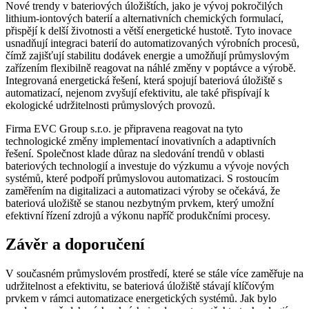
Nové trendy v bateriových úložištích, jako je vývoj pokročilých
lithium-iontových baterií a alternativních chemických formulací,
přispějí k delší životnosti a větší energetické hustotě. Tyto inovace
usnadňují integraci baterií do automatizovaných výrobních procesů,
čímž zajišťují stabilitu dodávek energie a umožňují průmyslovým
zařízením flexibilně reagovat na náhlé změny v poptávce a výrobě.
Integrovaná energetická řešení, která spojují bateriová úložiště s
automatizací, nejenom zvyšují efektivitu, ale také přispívají k
ekologické udržitelnosti průmyslových provozů.
Firma EVC Group s.r.o. je připravena reagovat na tyto
technologické změny implementací inovativních a adaptivních
řešení. Společnost klade důraz na sledování trendů v oblasti
bateriových technologií a investuje do výzkumu a vývoje nových
systémů, které podpoří průmyslovou automatizaci. S rostoucím
zaměřením na digitalizaci a automatizaci výroby se očekává, že
bateriová uložiště se stanou nezbytným prvkem, který umožní
efektivní řízení zdrojů a výkonu napříč produkčními procesy.
Závěr a doporučení
V současném průmyslovém prostředí, které se stále více zaměřuje na
udržitelnost a efektivitu, se bateriová úložiště stávají klíčovým
prvkem v rámci automatizace energetických systémů. Jak bylo