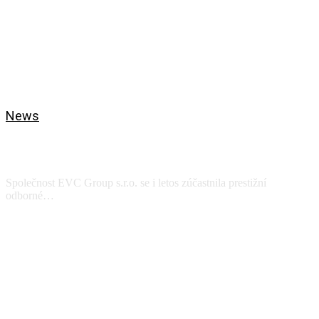
News
DNY TEPLÁRENSTVÍ A ENERGETIKY
21.-22.4.2026
Společnost EVC Group s.r.o. se i letos zúčastnila prestižní
odborné…
View