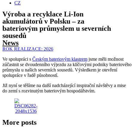
CZ
Výroba a recyklace Li-Ion
akumulátorů v Polsku – za
bateriovým průmyslem u severních
sousedů
News
ROK REALIZACE:
2026
Ve spolupráci s
Českým bateriovým klastrem
jsme měli možnost
zúčastnit se dvoudenního výjezdu za klíčovými podniky bateriového
průmyslu u našich severních sousedů. Výsledkem je otevření
spolupráce v řadě působností.
Již nyní se těšíme na další nadcházející inspirační návštěvy a mise
do zemí s rozvinutým bateriovým hospodářstvím.
More posts