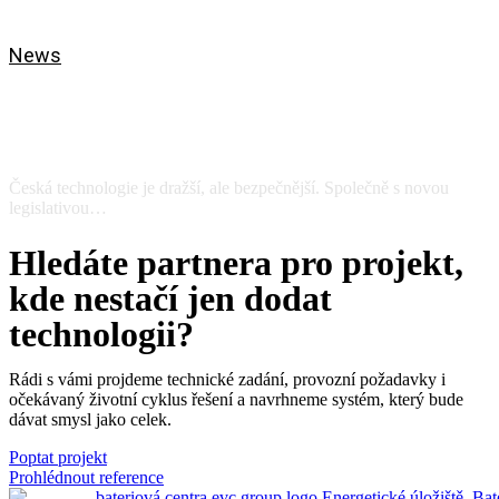
News
Boom s velkými bateriemi? Investoři
zájem mají, projekty ale nejsou
připravené
Česká technologie je dražší, ale bezpečnější. Společně s novou
legislativou…
View
Hledáte partnera pro projekt,
kde nestačí jen dodat
technologii?
Rádi s vámi projdeme technické zadání, provozní požadavky i
očekávaný životní cyklus řešení a navrhneme systém, který bude
dávat smysl jako celek.
Poptat projekt
Prohlédnout reference