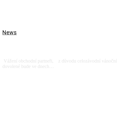
News
Celofiremní dovolená 19.12.2025-
04.01.2026
Vážení obchodní partneři, z důvodu celozávodní vánoční
dovolené bude ve dnech…
View