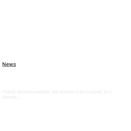
News
Celofiremní dovolená
27.07.-31.07.2026
Vážení obchodní partneři, rádi bychom Vám oznámili, že z
důvodu…
View