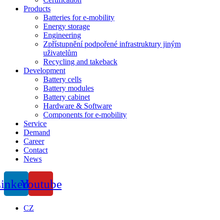
Products
Batteries for e-mobility
Energy storage
Engineering
Zpřístupnění podpořené infrastruktury jiným
uživatelům
Recycling and takeback
Development
Battery cells
Battery modules
Battery cabinet
Hardware & Software
Components for e-mobility
Service
Demand
Career
Contact
News
inkedin
Youtube
CZ