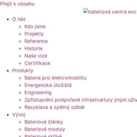
Přejít k obsahu
O nás
Kdo jsme
Projekty
Reference
Historie
Naše vize
Certifikace
Produkty
Baterie pro elektromobilitu
Energetická úložiště
Engineering
Zpřístupnění podpořené infrastruktury jiným uži
Recyklace a zpětný odběr
Vývoj
Bateriové články
Bateriové moduly
Bateriové skříně