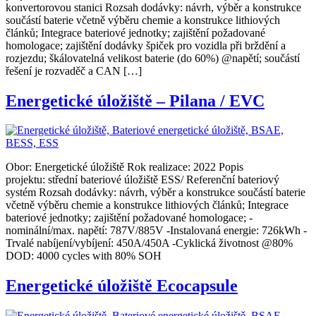
konvertorovou stanici Rozsah dodávky: návrh, výběr a konstrukce
součástí baterie včetně výběru chemie a konstrukce lithiových
článků; Integrace bateriové jednotky; zajištění požadované
homologace; zajištění dodávky špiček pro vozidla při brždění a
rozjezdu; škálovatelná velikost baterie (do 60%) @napětí; součástí
řešení je rozvaděč a CAN […]
Energetické úložiště – Pilana / EVC
Obor: Energetické úložiště Rok realizace: 2022 Popis
projektu: střední bateriové úložiště ESS/ Referenční bateriový
systém Rozsah dodávky: návrh, výběr a konstrukce součástí baterie
včetně výběru chemie a konstrukce lithiových článků; Integrace
bateriové jednotky; zajištění požadované homologace; -
nominální/max. napětí: 787V/885V -Instalovaná energie: 726kWh -
Trvalé nabíjení/vybíjení: 450A/450A -Cyklická životnost @80%
DOD: 4000 cycles with 80% SOH
Energetické úložiště Ecocapsule